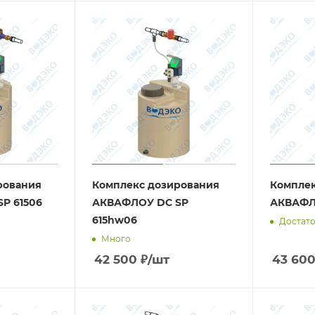
рования
Комплекс дозирования
Комплек
P 61506
АКВАФЛОУ DC SP
АКВАФЛО
615hw06
Достат
Много
42 500
₽
/шт
43 60