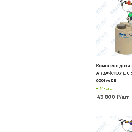
Комплекс дози
АКВАФЛОУ DC 
620hw06
Много
43 800
₽
/шт