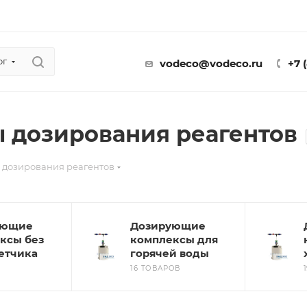
ог
vodeco@vodeco.ru
+7 
 дозирования реагентов
 дозирования реагентов
ующие
Дозирующие
ксы без
комплексы для
етчика
горячей воды
16 ТОВАРОВ