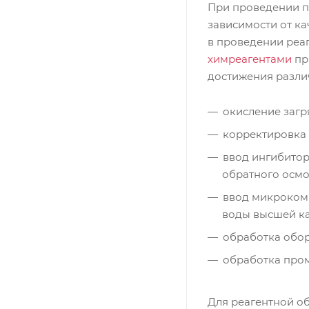
При проведении п
зависимости от к
в проведении реа
химреагентами
пр
достижения разли
окисление загр
корректировка 
ввод ингибито
обратного осмо
ввод микроком
воды высшей ка
обработка обо
обработка пром
Для реагентной о