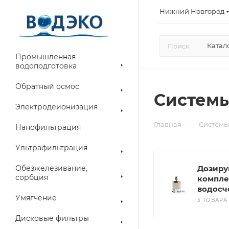
Нижний Новгород
Катал
Промышленная
водоподготовка
Обратный осмос
Системы
Электродеионизация
—
Главная
Системы
Нанофильтрация
Ультрафильтрация
Обезжелезивание,
Дозир
сорбция
компле
водосч
Умягчение
3 ТОВАРА
Дисковые фильтры