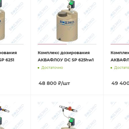
рования
Комплекс дозирования
Комплек
P 6251
АКВАФЛОУ DC SP 625hw1
АКВАФЛ
Достаточно
Достат
48 800
₽
/шт
49 40