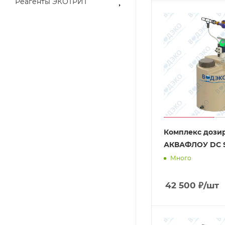
Реагенты ЭКОТРИТ
Комплекс дози
АКВАФЛОУ DC S
Много
42 500
₽
/шт