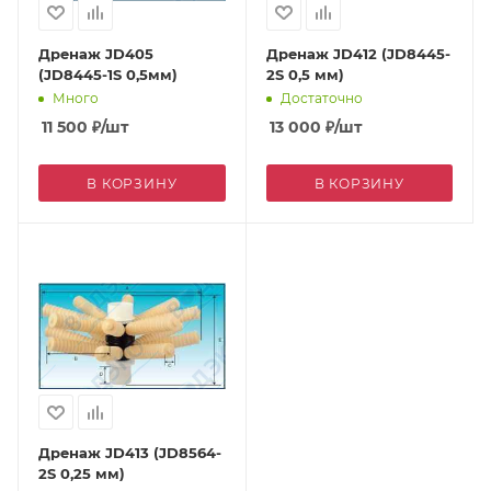
Дренаж JD405
Дренаж JD412 (JD8445-
(JD8445-1S 0,5мм)
2S 0,5 мм)
Много
Достаточно
11 500
₽
/шт
13 000
₽
/шт
В КОРЗИНУ
В КОРЗИНУ
Дренаж JD413 (JD8564-
2S 0,25 мм)