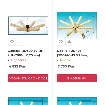
Дренаж JD309 50 мм
Дренаж JD405
(HU6700-L 0,25 мм)
(JD8445-1S 0,25мм)
Под заказ
Много
4 822
₽
/шт
7 730
₽
/шт
УТОЧНИТЬ СРОК ПОСТАВКИ
В КОРЗИНУ