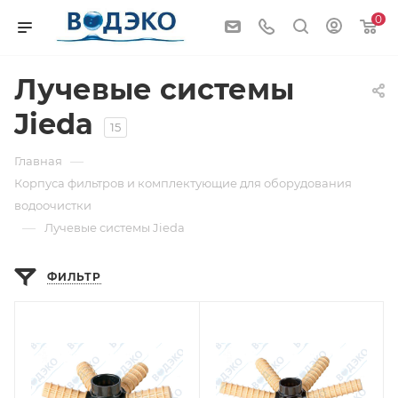
0
Лучевые системы
Jieda
15
—
Главная
Корпуса фильтров и комплектующие для оборудования
водоочистки
—
Лучевые системы Jieda
ФИЛЬТР