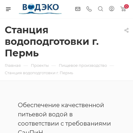
0
Станция
водоподготовки г.
Пермь
—
—
—
Главная
Проекты
Пищевое производство
Станция водоподготовки г. Пермь
Обеспечение качественной
питьевой водой в
соответствии с требованиями
СанПиН