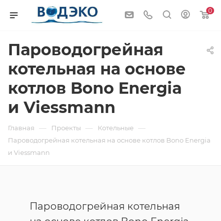
0
Пароводогрейная
котельная на основе
котлов Bono Energia
и Viessmann
—
—
—
Главная
Проекты
Котельные
Пароводогрейная котельная на основе котлов Bono Energia
и Viessmann
Пароводогрейная котельная