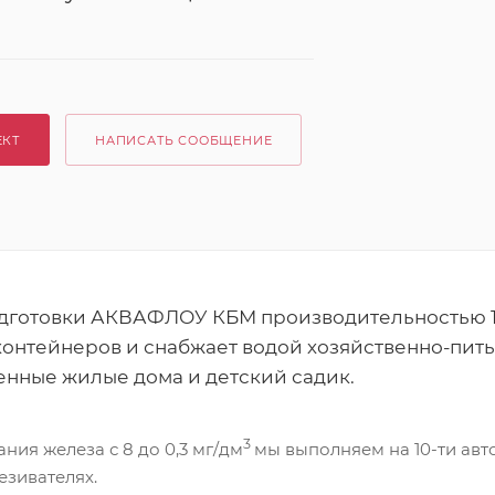
ЕКТ
НАПИСАТЬ СООБЩЕНИЕ
дготовки АКВАФЛОУ КБМ производительностью 1 
 контейнеров и снабжает водой хозяйственно-пит
енные жилые дома и детский садик.
3
ия железа с 8 до 0,3 мг/дм
мы выполняем на 10-ти авт
езивателях.