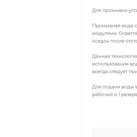
Для промывки уст
Промывная вода с
модулями. Осветлё
осадок после отст
Данная технология
использования во
всегда следует п
Для подачи воды в
рабочий и 1 резерв