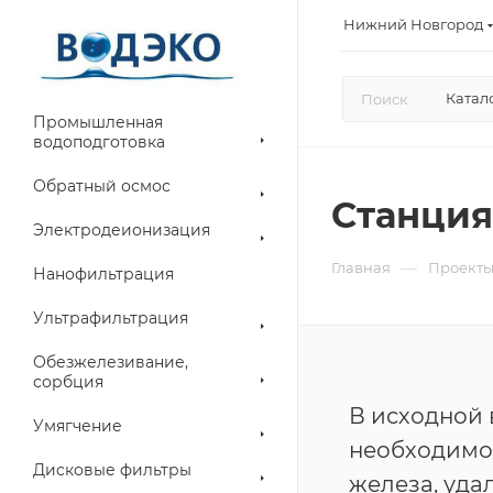
Нижний Новгород
Катал
Промышленная
водоподготовка
Обратный осмос
Станция
Электродеионизация
—
Главная
Проект
Нанофильтрация
Ультрафильтрация
Обезжелезивание,
сорбция
В исходной 
Умягчение
необходимо
Дисковые фильтры
железа, уда