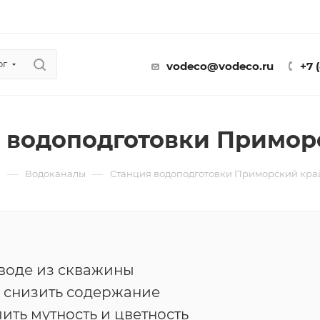
ог
vodeco@vodeco.ru
+7 
 водоподготовки Примор
—
—
ы
Водоканалы
Станция водоподготовки Приморский кра
воде из скважины
 снизить содержание
лить мутность и цветность