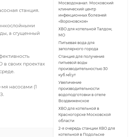
Мосводоканал. Московский
клинический центр
сосная станция.
инфекционных болезней
«Вороновское»
 тонкослойными
ХВО для котельной Талдом,
оды, а сгущенный
МО
Питьевая вода для
заполярного города
ффективность
Станция для получения
питьевой воды
 в своих проектах
производительностью 30
среде.
куб.м/сут
Увеличение
-мя насосами (1
производительности
З.
водоподготовки в отеле
Воздвиженское
ХВО для котельной в
Красногорске Московской
области
2-я очередь станции ХВО для
котельной в Подольске