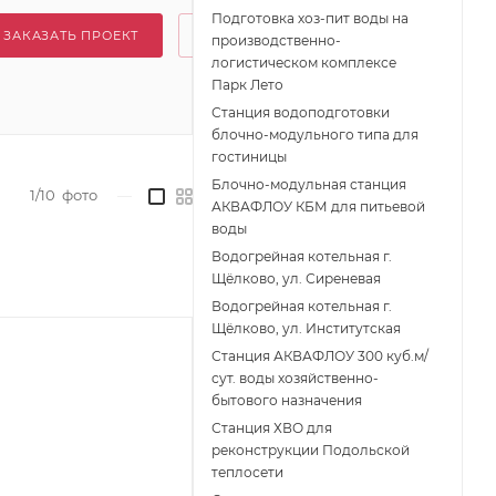
Подготовка хоз-пит воды на
ЗАКАЗАТЬ ПРОЕКТ
производственно-
логистическом комплексе
Парк Лето
Станция водоподготовки
блочно-модульного типа для
гостиницы
Блочно-модульная станция
1/10
фото
—
АКВАФЛОУ КБМ для питьевой
воды
Водогрейная котельная г.
Щёлково, ул. Сиреневая
Водогрейная котельная г.
Щёлково, ул. Институтская
Станция АКВАФЛОУ 300 куб.м/
сут. воды хозяйственно-
бытового назначения
Станция ХВО для
реконструкции Подольской
теплосети