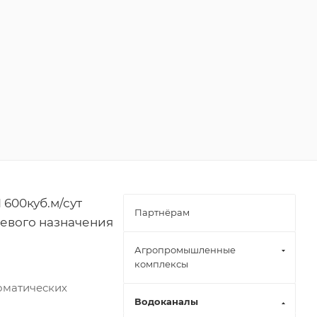
600куб.м/сут
Партнёрам
ьевого назначения
Агропромышленные
комплексы
оматических
Водоканалы