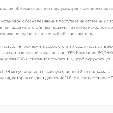
ановок обезжелезивания предусмотрена специальная на
 установок обезжелезивания поступает на отстойник с
нная вода из отстойника подается в линию исходной в
ойника поступает в шнековый обезвоживатель.
 позволяет исключить сброс сточных вод и повысить э
ды из артезианской скважины до 99%. Компания ВОДЭКО
ринципам ESG и стремится сократить ущерб окружающей 
 РЧВ мы установили насосную станцию 2-го подъема с 2
ный), которая создаёт давление 11 бар в соответствии с Т