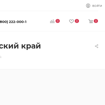
ВОЙТИ
0
0
0
(800) 222-000-1
ский край
й