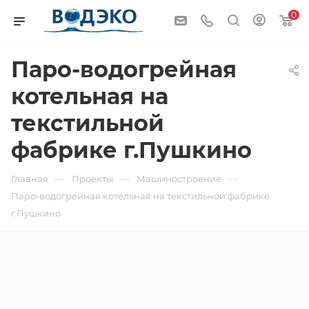
0
Паро-водогрейная
котельная на
текстильной
фабрике г.Пушкино
—
—
—
Главная
Проекты
Машиностроение
Паро-водогрейная котельная на текстильной фабрике
г.Пушкино