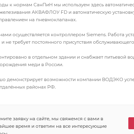
оды к нормам СанПиН мы используем здесь автоматичес
зжелезивания АКВАФЛОУ FD и автоматическую установк
равлением на пневмоклапанах.
нами осуществляется контроллером Siemens. Работа ус
 и не требует постоянного присутствия обслуживающего
нтировано в отдельном здании и снабжает питьевой в
орождения меди в России.
ошо демонстрирует возможности компании ВОДЭКО усп
отдалённых районах РФ.
ите заявку на сайте, мы свяжемся с вами в
айшее время и ответим на все интересующие
осы.