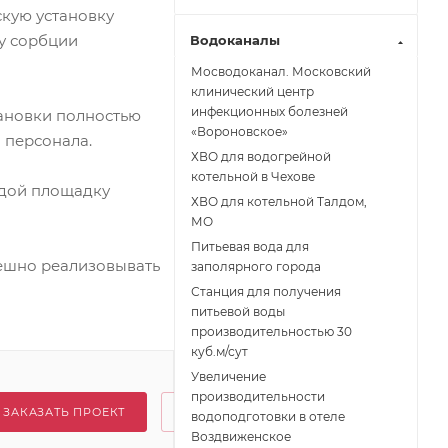
кую установку
у сорбции
Водоканалы
Мосводоканал. Московский
клинический центр
инфекционных болезней
тановки полностью
«Вороновское»
 персонала.
ХВО для водогрейной
котельной в Чехове
одой площадку
ХВО для котельной Талдом,
МО
Питьевая вода для
ешно реализовывать
заполярного города
Станция для получения
питьевой воды
производительностью 30
куб.м/сут
Увеличение
производительности
ЗАКАЗАТЬ ПРОЕКТ
водоподготовки в отеле
Воздвиженское