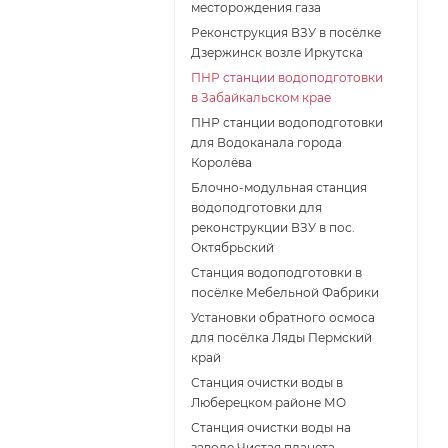
месторождения газа
Реконструкция ВЗУ в посёлке
Дзержинск возле Иркутска
ПНР станции водоподготовки
в Забайкальском крае
ПНР станции водоподготовки
для Водоканала города
Королёва
Блочно-модульная станция
водоподготовки для
реконструкции ВЗУ в пос.
Октябрьский
Станция водоподготовки в
посёлке Мебельной Фабрики
Установки обратного осмоса
для посёлка Ляды Пермский
край
Станция очистки воды в
Люберецком районе МО
Станция очистки воды на
заводе Чистая планета