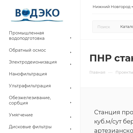
Нижний Новгород
Катал
Промышленная
водоподготовка
Обратный осмос
ПНР ста
Электродеионизация
—
Главная
Проект
Нанофильтрация
Ультрафильтрация
Обезжелезивание,
сорбция
Станция про
Умягчение
куб.м/сут бе
Дисковые фильтры
артезианск