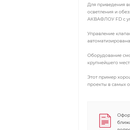
Для приведения в
осветления и обе
АКВАФЛОУ FD с уп
Управление клапа
автоматизирована
Оборудование смо
крупнейшего мест
Этот пример хор
проекты в самых 
Оформ
ближ
вопр