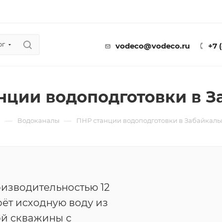
ог
vodeco@vodeco.ru
+7 
нции водоподготовки в З
—
—
ы
Водоканалы
ПНР станции водоподготовки в Забайкаль
изводительностью 12
рёт исходную воду из
ой скважины с