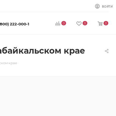
ВОЙТИ
0
0
0
(800) 222-000-1
абайкальском крае
ском крае