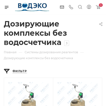
0
Дозирующие
комплексы без
водосчетчика
3
—
—
Главная
Системы дозирования реагентов
Дозирующие комплексы без водосчетчика
ФИЛЬТР