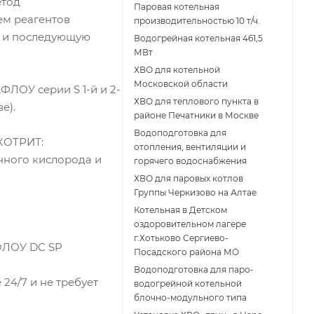
етод
Паровая котельная
ем реагентов
производительностью 10 т/ч.
 и последующую
Водогрейная котельная 461,5
МВт
ХВО для котельной
Московской области
ЛОУ серии S 1-й и 2-
ХВО для теплового пункта в
е).
районе Печатники в Москве
Водоподготовка для
КОТРИТ:
отопления, вентиляции и
нного кислорода и
горячего водоснабжения
ХВО для паровых котлов
Группы Черкизово на Алтае
Котельная в Детском
оздоровительном лагере
г.Хотьково Сергиево-
ФЛОУ DC SP
Посадского района МО
Водоподготовка для паро-
24/7 и не требует
водогрейной котельной
блочно-модульного типа