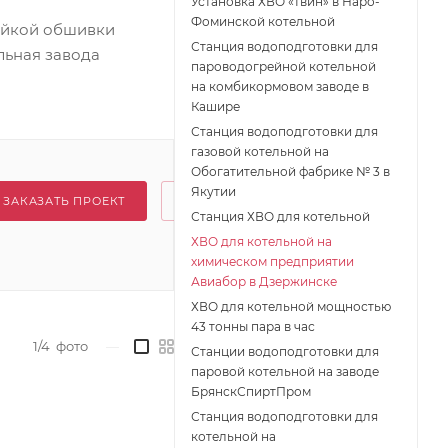
Установка ХВО «твин» в Наро-
Фоминской котельной
ойкой обшивки
Станция водоподготовки для
льная завода
пароводогрейной котельной
на комбикормовом заводе в
Кашире
Станция водоподготовки для
газовой котельной на
Обогатительной фабрике № 3 в
Якутии
ЗАКАЗАТЬ ПРОЕКТ
Станция ХВО для котельной
ХВО для котельной на
химическом предприятии
Авиабор в Дзержинске
ХВО для котельной мощностью
43 тонны пара в час
1/4
фото
—
Станции водоподготовки для
паровой котельной на заводе
БрянскСпиртПром
Станция водоподготовки для
котельной на