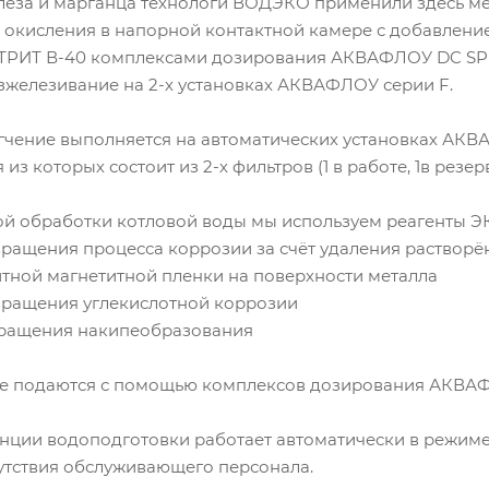
елеза и марганца технологи ВОДЭКО применили здесь м
 окисления в напорной контактной камере с добавлени
ОТРИТ В-40 комплексами дозирования АКВАФЛОУ DC SP
зжелезивание на 2-х установках АКВАФЛОУ серии F.
чение выполняется на автоматических установках АКВАФ
 из которых состоит из 2-х фильтров (1 в работе, 1в резерв
й обработки котловой воды мы используем реагенты Э
вращения процесса коррозии за счёт удаления растворё
тной магнетитной пленки на поверхности металла
твращения углекислотной коррозии
твращения накипеобразования
же подаются с помощью комплексов дозирования АКВА
ции водоподготовки работает автоматически в режиме 
утствия обслуживающего персонала.