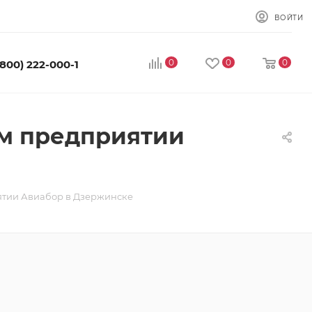
ВОЙТИ
0
0
0
(800) 222-000-1
ом предприятии
ятии Авиабор в Дзержинске