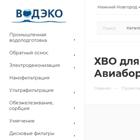
Нижний Новгород
Катал
Промышленная
водоподготовка
Обратный осмос
ХВО для
Электродеионизация
Авиабор
Нанофильтрация
—
Главная
Проект
Ультрафильтрация
Обезжелезивание,
сорбция
Умягчение
Дисковые фильтры