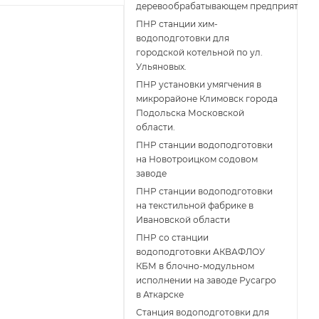
деревообрабатывающем предприятии
ПНР станции хим-
водоподготовки для
городской котельной по ул.
Ульяновых.
ПНР установки умягчения в
микрорайоне Климовск города
Подольска Московской
области.
ПНР станции водоподготовки
на Новотроицком содовом
заводе
ПНР станции водоподготовки
на текстильной фабрике в
Ивановской области
ПНР со станции
водоподготовки АКВАФЛОУ
КБМ в блочно-модульном
исполнении на заводе Русагро
в Аткарске
Станция водоподготовки для