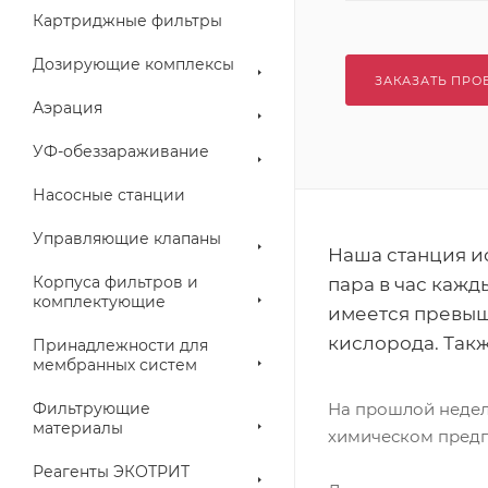
Картриджные фильтры
Дозирующие комплексы
ЗАКАЗАТЬ ПРО
Аэрация
УФ-обеззараживание
Насосные станции
Управляющие клапаны
Наша станция ис
Корпуса фильтров и
пара в час кажд
комплектующие
имеется превыш
кислорода. Такж
Принадлежности для
мембранных систем
Фильтрующие
На прошлой недел
материалы
химическом предп
Реагенты ЭКОТРИТ