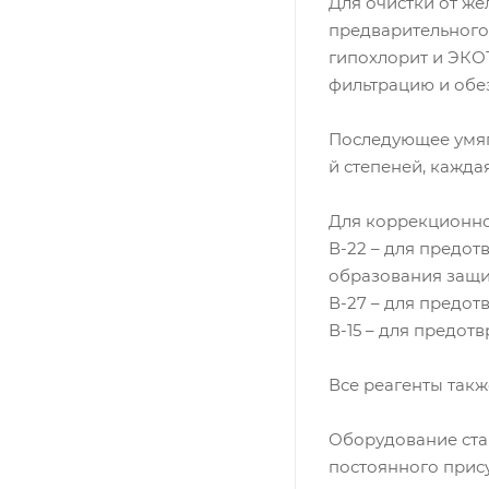
Для очистки от ж
предварительного
гипохлорит и ЭК
фильтрацию и обе
Последующее умяг
й степеней, каждая
Для коррекционно
В-22 – для предот
образования защи
В-27 – для предо
В-15 – для предо
Все реагенты так
Оборудование стан
постоянного прис