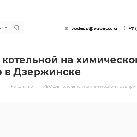
ог
vodeco@vodeco.ru
+7 
 котельной на химическ
 в Дзержинске
—
—
ы
Котельные
ХВО для котельной на химическом предпри