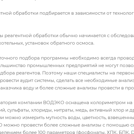
тной обработки подбирается в зависимости от технолог
 реагентной обработки обычно начинается с обследов
отельных, установок обратного осмоса.
точного подбора программы необходимо всегда провод
ольшинство промышленных предприятий не могут позвол
одбора реагентов. Поэтому наши специалисты на перво
ровести аудит системы, сделать все необходимые анали
 заказчика воду и более сложные анализы провести в п
атория компании ВОДЭКО оснащена колориметром на о
й, сульфаты, хлориды, нитраты, медь, активный хлор и 
и можно измерить мутность воды, цветность, взвешенн
можно провести более сложные анализы с помощью с
елением более 100 параметров (фосфонаты, ХПК, БПК, DE