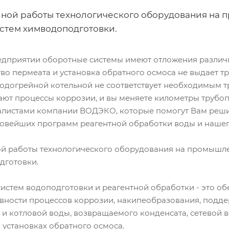
ной работы технологического оборудования на
истем химводоподготовки.
едприятии оборотные системы имеют отложения различн
тво пермеата и установка обратного осмоса не выдает 
водогрейной котельной не соответствует необходимым т
ают процессы коррозии, и вы меняете километры трубоп
алистами компании ВОДЭКО, которые помогут Вам реши
овейших программ реагентной обработки воды и наше
й работы технологического оборудования на промышл
дготовки.
систем водоподготовки и реагентной обработки - это о
вности процессов коррозии, накипеобразования, подд
 и котловой воды, возвращаемого конденсата, сетевой 
 установках обратного осмоса.