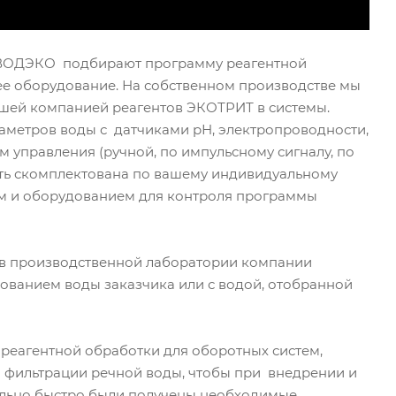
 ВОДЭКО подбирают программу реагентной
ее оборудование. На собственном производстве мы
ей компанией реагентов ЭКОТРИТ в системы.
метров воды с датчиками рН, электропроводности,
м управления (ручной, по импульсному сигналу, по
ыть скомплектована по вашему индивидуальному
м и оборудованием для контроля программы
 в производственной лаборатории компании
ванием воды заказчика или с водой, отобранной
реагентной обработки для оборотных систем,
 фильтрации речной воды, чтобы при внедрении и
ально быстро были получены необходимые