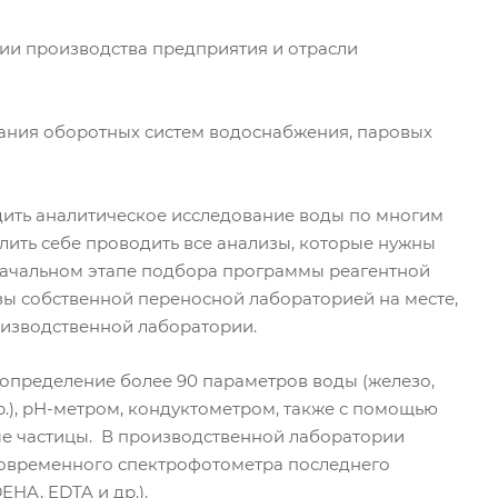
ии производства предприятия и отрасли
ания оборотных систем водоснабжения, паровых
ить аналитическое исследование воды по многим
ить себе проводить все анализы, которые нужны
начальном этапе подбора программы реагентной
зы собственной переносной лабораторией на месте,
роизводственной лаборатории.
пределение более 90 параметров воды (железо,
др.), рН-метром, кондуктометром, также с помощью
ые частицы. В производственной лаборатории
овременного спектрофотометра последнего
HA, EDTA и др.).