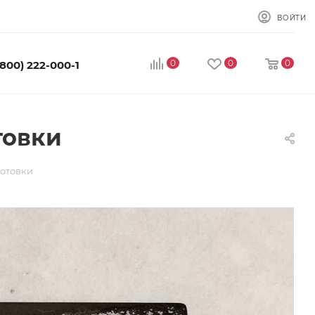
ВОЙТИ
0
0
0
(800) 222-000-1
товки
готовки