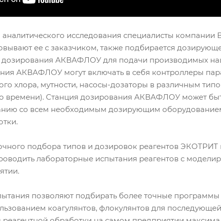
 аналитического исследования специалисты компании
совывают ее с заказчиком, также подбирается дозирующ
 дозирования АКВАФЛОУ для подачи производимых наш
ния АКВАФЛОУ могут включать в себя контроллеры пара
го хлора, мутности, насосы-дозаторы в различным типо
 по времени). Станция дозирования АКВАФЛОУ может б
анию со всем необходимым дозирующим оборудование
отки.
точного подбора типов и дозировок реагентов ЭКОТРИТ
водить лабораторные испытания реагентов с моделиро
ятии.
ытания позволяют подбирать более точные программы 
льзованием коагулянтов, флокулянтов для последующей
 реагентной обработки на самом предприятии максим