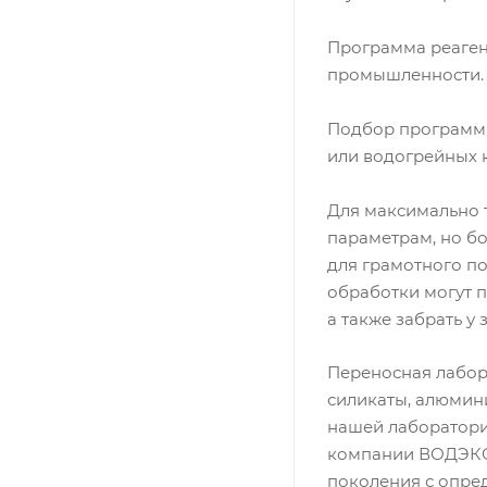
Программа реаген
промышленности.
Подбор программы
или водогрейных к
Для максимально 
параметрам, но б
для грамотного п
обработки могут п
а также забрать у
Переносная лабор
силикаты, алюмини
нашей лаборатори
компании ВОДЭКО 
поколения с опред