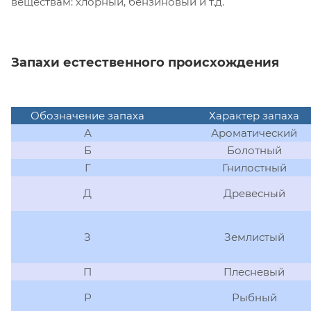
веществам: хлорный, бензиновый и т.д.
Запахи естественного происхождения
Обозначение запаха
Характер запаха
А
Ароматический
Б
Болотный
Г
Гнилостный
Д
Древесный
З
Землистый
П
Плесневый
Р
Рыбный