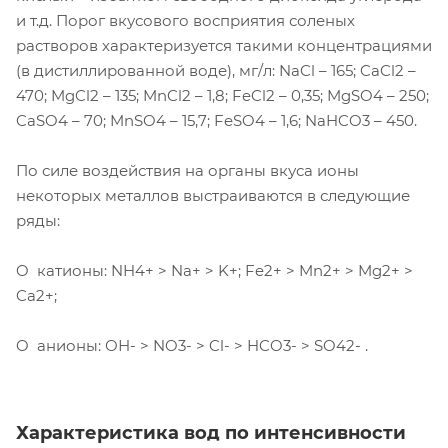
и т.д. Порог вкусового восприятия соленых
растворов характеризуется такими концентрациями
(в дистиллированной воде), мг/л: NaCl – 165; CaCl2 –
470; MgCl2 – 135; MnCl2 – 1,8; FeCl2 – 0,35; MgSO4 – 250;
CaSO4 – 70; MnSO4 – 15,7; FeSO4 – 1,6; NaHCO3 – 450.
По силе воздействия на органы вкуса ионы
некоторых металлов выстраиваются в следующие
ряды:
O катионы: NH4+ > Na+ > K+; Fe2+ > Mn2+ > Mg2+ >
Ca2+;
O анионы: ОН- > NO3- > Cl- > HCO3- > SO42- .
Характеристика вод по интенсивности