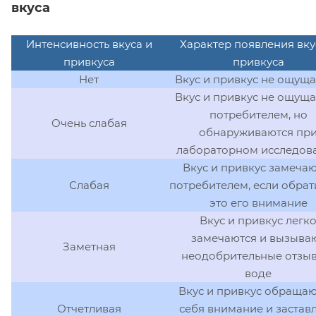
вкуса
Интенсивность вкуса и
Характер появления вку
привкуса
привкуса
Нет
Вкус и привкус не ощущ
Вкус и привкус не ощущ
потребителем, но
Очень слабая
обнаруживаются пр
лабораторном исследов
Вкус и привкус замечаю
Слабая
потребителем, если обрат
это его внимание
Вкус и привкус легк
замечаются и вызыва
Заметная
неодобрительные отзы
воде
Вкус и привкус обращаю
Отчетливая
себя внимание и застав