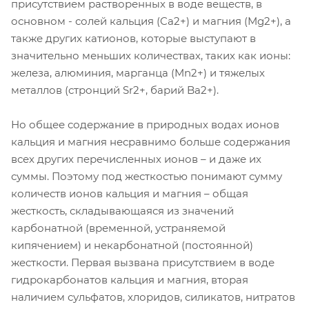
присутствием растворенных в воде веществ, в
основном - солей кальция (Ca2+) и магния (Mg2+), а
также других катионов, которые выступают в
значительно меньших количествах, таких как ионы:
железа, алюминия, марганца (Mn2+) и тяжелых
металлов (стронций Sr2+, барий Ba2+).
Но общее содержание в природных водах ионов
кальция и магния несравнимо больше содержания
всех других перечисленных ионов – и даже их
суммы. Поэтому под жесткостью понимают сумму
количеств ионов кальция и магния – общая
жесткость, складывающаяся из значений
карбонатной (временной, устраняемой
кипячением) и некарбонатной (постоянной)
жесткости. Первая вызвана присутствием в воде
гидрокарбонатов кальция и магния, вторая
наличием сульфатов, хлоридов, силикатов, нитратов