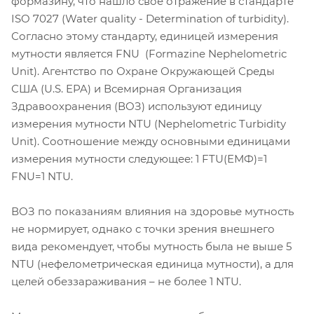
формазину, что нашло свое отражение в стандарте
ISO 7027 (Water quality - Determination of turbidity).
Согласно этому стандарту, единицей измерения
мутности является FNU (Formazine Nephelometric
Unit). Агентство по Охране Окружающей Среды
США (U.S. EPA) и Всемирная Организация
Здравоохранения (ВОЗ) используют единицу
измерения мутности NTU (Nephelometric Turbidity
Unit). Соотношение между основными единицами
измерения мутности следующее: 1 FTU(ЕМФ)=1
FNU=1 NTU.
ВОЗ по показаниям влияния на здоровье мутность
не нормирует, однако с точки зрения внешнего
вида рекомендует, чтобы мутность была не выше 5
NTU (нефелометрическая единица мутности), а для
целей обеззараживания – не более 1 NTU.