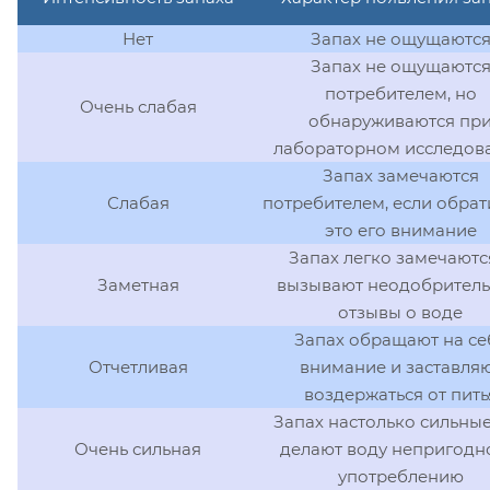
Нет
Запах не ощущаютс
Запах не ощущаютс
потребителем, но
Очень слабая
обнаруживаются пр
лабораторном исследов
Запах замечаются
Слабая
потребителем, если обрат
это его внимание
Запах легко замечаютс
Заметная
вызывают неодобрител
отзывы о воде
Запах обращают на се
Отчетливая
внимание и заставля
воздержаться от пить
Запах настолько сильные
Очень сильная
делают воду непригодн
употреблению