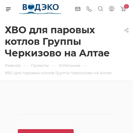
0
ХВО для паровых
котлов Группы
Черкизово на Алтае
—
—
—
Главная
Проекты
Котельные
ХВО для паровых котлов Группы Черкизово на Алтае