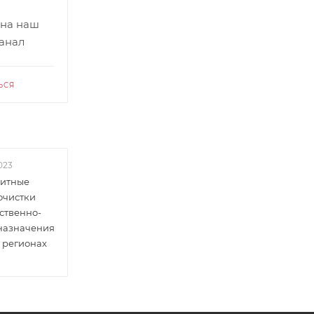
 на наш
канал
ЬСЯ
023
итные
очистки
ственно-
 назначения
 регионах