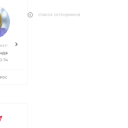
СПИСОК СОТРУДНИКОВ
ДЖЕР
ВАШ МЕНЕДЖЕР
ВАШ 
нда
Руслан Насибуллин
Елен
50-74
+7 903 578-27-20
+7 96
ПРОС
ЗАДАТЬ ВОПРОС
ЗАДА