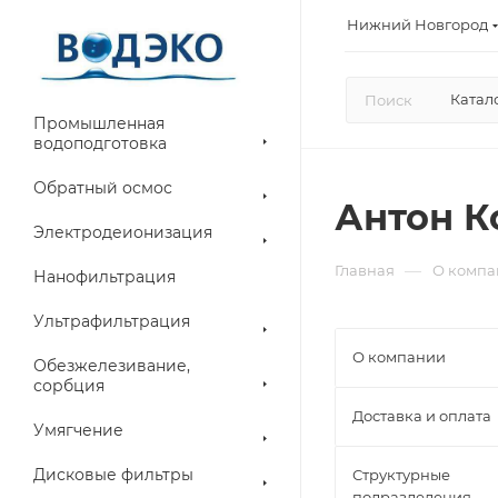
Нижний Новгород
Катал
Промышленная
водоподготовка
Обратный осмос
Антон К
Электродеионизация
—
Главная
О компа
Нанофильтрация
Ультрафильтрация
О компании
Обезжелезивание,
сорбция
Доставка и оплата
Умягчение
Дисковые фильтры
Структурные
подразделения