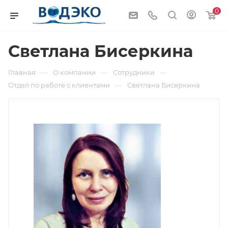
0
Светлана Бисеркина
—
—
—
Главная
О компании
Сотрудники
—
Отдел по работе с клиентами
Светлана Бисеркина